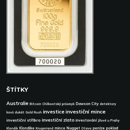
ŠTÍTKY
Australie
Dawson City
Bitcoin
Chilkootský průsmyk
detektory
investice
investiční mince
kovů
dukát
Gold Rush
investiční zlato
investiční stříbro
investování
Jílové u Prahy
Klondike
mince
Nugget
peníze
poklad
Klondik
Krugerrand
Otava