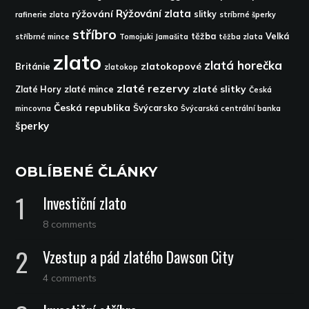
Rýžování zlata
rýžování
slitky
rafinerie zlata
stríbrné šperky
stříbro
těžba
Velká
stříbrné mince
Tomojuki Jamašita
těžba zlata
zlato
zlatá horečka
zlatokopové
Británie
zlatokop
zlaté rezervy
zlaté slitky
Zlaté Hory
zlaté mince
Česká
Česká republika
Švýcarsko
mincovna
Švýcarská centrální banka
šperky
OBLÍBENÉ ČLÁNKY
Investiční zlato
8 comments
Vzestup a pád zlatého Dawson City
4 comments