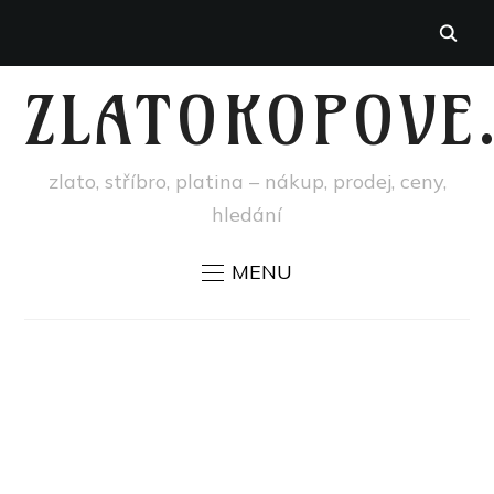
ZLATOKOPOVE
zlato, stříbro, platina – nákup, prodej, ceny,
hledání
MENU