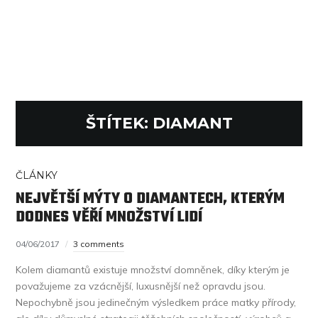
ŠTÍTEK:
DIAMANT
ČLÁNKY
NEJVĚTŠÍ MÝTY O DIAMANTECH, KTERÝM
DODNES VĚŘÍ MNOŽSTVÍ LIDÍ
04/06/2017
3 comments
Kolem diamantů existuje množství domněnek, díky kterým je
považujeme za vzácnější, luxusnější než opravdu jsou.
Nepochybně jsou jedinečným výsledkem práce matky přírody,