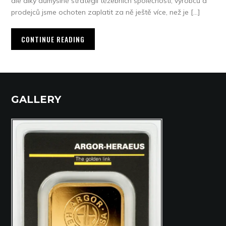
ale díky důmyslné strategii těžebních společností, výrobců a
prodejců jsme ochoten zaplatit za ně ještě více, než je […]
CONTINUE READING
GALLERY