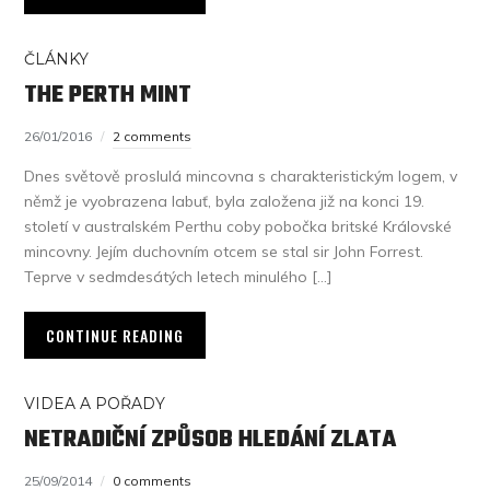
ČLÁNKY
THE PERTH MINT
26/01/2016
2 comments
Dnes světově proslulá mincovna s charakteristickým logem, v
němž je vyobrazena labuť, byla založena již na konci 19.
století v australském Perthu coby pobočka britské Královské
mincovny. Jejím duchovním otcem se stal sir John Forrest.
Teprve v sedmdesátých letech minulého […]
CONTINUE READING
VIDEA A POŘADY
NETRADIČNÍ ZPŮSOB HLEDÁNÍ ZLATA
25/09/2014
0 comments