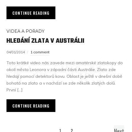
CONTINUE READING
VIDEA A POŘADY
HLEDÁNÍ ZLATA V AUSTRÁLII
04/01/2014
1 comment
Toto krátké video nás zavede mezi amatérské zlatokopy do
okolí města Leonora v západní části Austrálie. Zlato zde
hledají pomocí detektorů kovu. Oblast je ještě v dnešní době
bohatá na zlato a v nachází se zde několik zlatých dolů.
První […]
CONTINUE READING
Next
1
2