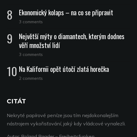
Ekonomický kolaps – na co se připravit
3 comments
Největší mýty o diamantech, kterým dodnes
věří množství lidí
3 comments
Na Kalifornii opět útočí zlatá horečka
2 comments
CITÁT
Nekryté papírové peníze jsou tím nejdokonalejším
nástrojem vykořisťování, jaký kdy vládcové vynalezli.
Autor: Roland Baader – Freiheitsfunken