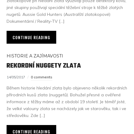
zlatokopové při hledání zlata využívají pouze detektory kovů,
jiné skupiny používají speciální těžební stroje k těžbě zlatých
nugetů. Aussie Gold Hunters (Australští zlatokopové)
Dokumentární / Reality-TV […]
CONTINUE READING
HISTORIE A ZAJÍMAVOSTI
REKORDNÍ NUGGETY ZLATA
14/05/2017
0 comments
Během historie hledání zlata bylo objeveno několik rekordních
přírodních kusů zlata (nuggetů). Bohužel přesné a ověřené
informace z těžby máme až z období 19 století. Je téměř jisté,
že velké valouny zlata se nacházely jak ve starověku, tak i ve
středověku. Zde […]
CONTINUE READING