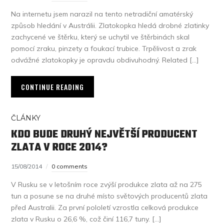
Na internetu jsem narazil na tento netradiční amatérský
způsob hledání v Austrálii. Zlatokopka hledá drobné zlatinky
zachycené ve štěrku, který se uchytil ve štěrbinách skal
pomocí zraku, pinzety a foukací trubice. Trpělivost a zrak
odvážné zlatokopky je opravdu obdivuhodný. Related […]
CONTINUE READING
ČLÁNKY
KDO BUDE DRUHÝ NEJVĚTŠÍ PRODUCENT
ZLATA V ROCE 2014?
15/08/2014
0 comments
V Rusku se v letošním roce zvýší produkce zlata až na 275
tun a posune se na druhé místo světových producentů zlata
před Australii. Za první pololetí vzrostla celková produkce
zlata v Rusku o 26,6 %, což činí 116,7 tuny. […]