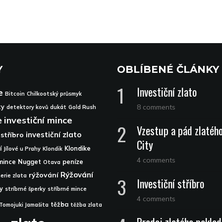
Y
OBLÍBENÉ ČLÁNKY
Investiční zlato
e
Bitcoin
Chilkootský průsmyk
8 comments
ty
detektory kovů
dukát
Gold Rush
e
investiční mince
Vzestup a pád zlatéh
investiční zlato
 stříbro
City
í
Klondike
Jílové u Prahy
Klondik
4 comments
mince
Nugget
peníze
Otava
Rýžování
rýžování
nerie zlata
Investiční stříbro
ky
stríbrné šperky
stříbrné mince
4 comments
těžba
Tomojuki Jamašita
těžba zlata