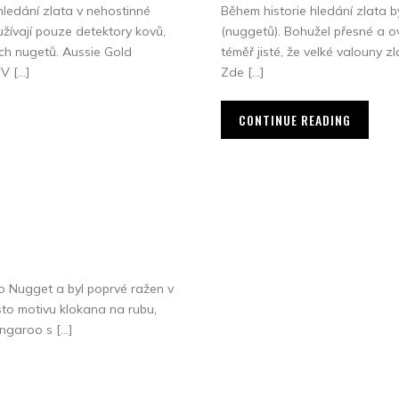
hledání zlata v nehostinné
Během historie hledání zlata b
yužívají pouze detektory kovů,
(nuggetů). Bohužel přesné a o
tých nugetů. Aussie Gold
téměř jisté, že velké valouny z
TV […]
Zde […]
CONTINUE READING
no Nugget a byl poprvé ražen v
sto motivu klokana na rubu,
angaroo s […]