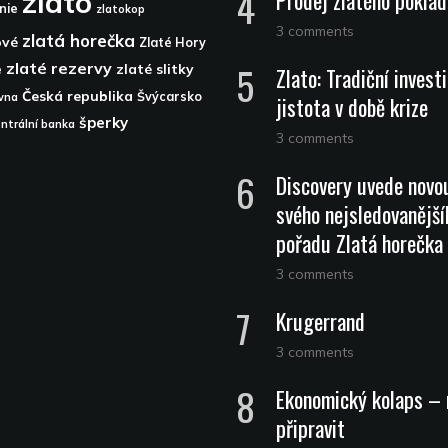
zlato
Prodej zlatého pokla
nie
zlatokop
3 comments
zlatá horečka
ové
Zlaté Hory
zlaté rezervy
zlaté slitky
e
Zlato: Tradiční investi
Česká republika
Švýcarsko
vna
jistota v době krize
šperky
ntrální banka
3 comments
Discovery uvede novo
svého nejsledovanější
pořadu Zlatá horečka
3 comments
Krugerrand
3 comments
Ekonomický kolaps – 
připravit