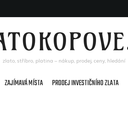
ATOKOPOVE
zlato, stříbro, platina – nákup, prodej, ceny, hledání
ZAJÍMAVÁ MÍSTA
PRODEJ INVESTIČNÍHO ZLATA