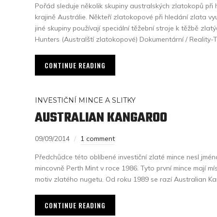
Pořád sleduje několik skupiny australských zlatokopů při 
krajině Austrálie. Někteří zlatokopové při hledání zlata v
jiné skupiny používají speciální těžební stroje k těžbě zla
Hunters (Australští zlatokopové) Dokumentární / Reality-
CONTINUE READING
INVESTIČNÍ MINCE A SLITKY
AUSTRALIAN KANGAROO
09/09/2014
1 comment
Předchůdce této oblíbené investiční zlaté mince nesl jmé
mincovně Perth Mint v roce 1986. Tyto první mince mají mí
motiv zlatého nugetu. Od roku 1989 se razí Australian K
CONTINUE READING