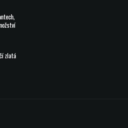
antech,
nožství
čí zlatá