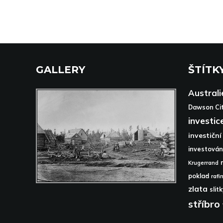
GALLERY
ŠTÍTK
Australi
Dawson Ci
investic
investiční
investován
Krugerrand
poklad
rafi
zlata
slit
stříbro