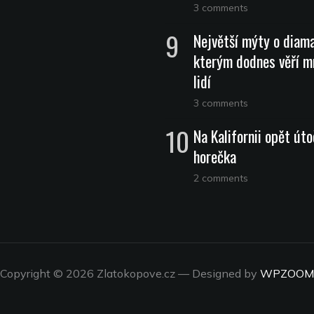
3 comments
Největší mýty o diam
kterým dodnes věří m
lidí
3 comments
Na Kalifornii opět úto
horečka
2 comments
Copyright © 2026 Zlatokopove.cz
— Designed by
WPZOOM