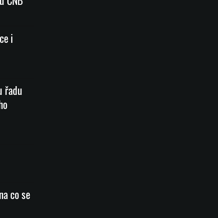
du ČNB
ce i
u řadu
ho
na co se