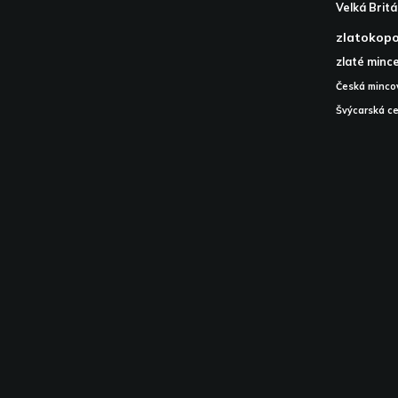
Velká Britá
zlatokop
zlaté minc
Česká minco
Švýcarská ce