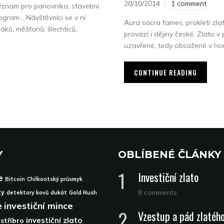
20/10/2014
1 comment
 význam pro panovníka, stavební
rogram… Návštěvníci se v ní
Aura sacra fames, prokletí zla
áků, měšťanů, šlechticů,
provází i dějiny české. Zlato v
uzavřené, tedy obsažené v horn
CONTINUE READING
Y
OBLÍBENÉ ČLÁNKY
Investiční zlato
e
Bitcoin
Chilkootský průsmyk
8 comments
ty
detektory kovů
dukát
Gold Rush
e
investiční mince
Vzestup a pád zlatéh
investiční zlato
 stříbro