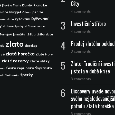
City
í
Klondike
Jílové u Prahy
Klondik
4 comments
mince
Nugget
peníze
Otava
Rýžování
rýžování
nerie zlata
Investiční stříbro
ky
stríbrné šperky
stříbrné mince
4 comments
těžba
Tomojuki Jamašita
těžba zlata
zlato
Prodej zlatého pokla
nie
zlatokop
3 comments
zlatá horečka
ové
Zlaté Hory
zlaté rezervy
zlaté slitky
e
Zlato: Tradiční investi
Česká republika
Švýcarsko
vna
jistota v době krize
šperky
ntrální banka
3 comments
Discovery uvede novo
svého nejsledovanější
pořadu Zlatá horečka
3 comments