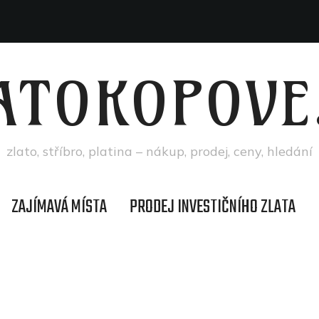
ATOKOPOVE
zlato, stříbro, platina – nákup, prodej, ceny, hledání
ZAJÍMAVÁ MÍSTA
PRODEJ INVESTIČNÍHO ZLATA