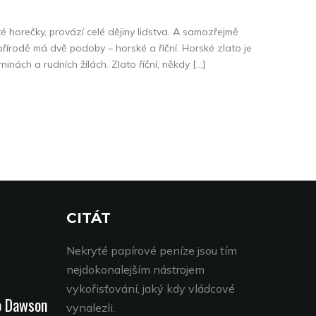
té horečky, provází celé dějiny lidstva. A samozřejmě
 přírodě má dvě podoby – horské a říční. Horské zlato je
inách a rudních žílách. Zlato říční, někdy […]
CITÁT
Nekryté papírové peníze jsou tím
nejdokonalejším nástrojem
vykořisťování, jaký kdy vládcové
o Dawson
vynalezli.