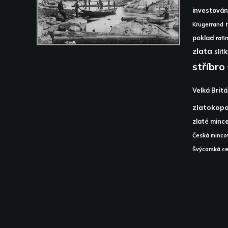
investován
Krugerrand
poklad
rafi
zlata
slit
stříbro
Velká Britá
zlatokop
zlaté minc
Česká minco
Švýcarská ce