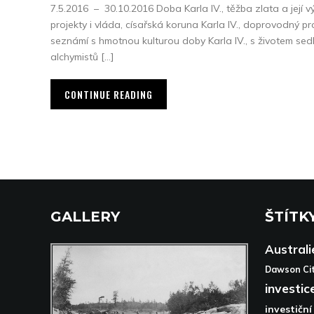
7.5.2016 – 30.10.2016 Doba Karla IV., těžba zlata a její
projekty i vláda, císařská koruna Karla IV., doprovodný p
seznámí s hmotnou kulturou doby Karla IV., s životem sedl
alchymistů […]
CONTINUE READING
GALLERY
ŠTÍTK
Australi
Dawson Ci
investic
investiční