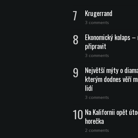
Krugerrand
3 comments
Ekonomický kolaps – 
připravit
3 comments
Největší mýty o diam
kterým dodnes věří m
lidí
3 comments
Na Kalifornii opět úto
horečka
2 comments