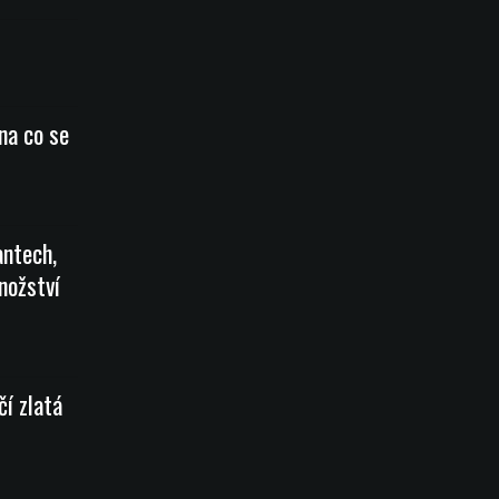
na co se
antech,
nožství
čí zlatá